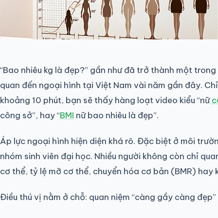
“Bao nhiêu kg là đẹp?” gần như đã trở thành một trong
quan đến ngoại hình tại Việt Nam vài năm gần đây. Ch
khoảng 10 phút, bạn sẽ thấy hàng loạt video kiểu “nữ
c
công sở”, hay “
BMI
nữ bao nhiêu là đẹp”.
Áp lực ngoại hình hiện diện khá rõ. Đặc biệt ở môi tr
nhóm sinh viên đại học. Nhiều người không còn chỉ qu
cơ thể, tỷ lệ mỡ cơ thể, chuyển hóa cơ bản (BMR) hay
Điều thú vị nằm ở chỗ: quan niệm “càng gầy càng đẹp”