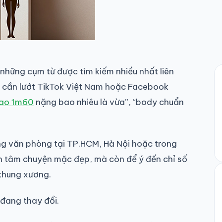
 những cụm từ được tìm kiếm nhiều nhất liên
ỉ cần lướt TikTok Việt Nam hoặc Facebook
ao 1m60
nặng bao nhiêu là vừa”, “body chuẩn
ường văn phòng tại TP.HCM, Hà Nội hoặc trong
an tâm chuyện mặc đẹp, mà còn để ý đến chỉ số
 khung xương.
 đang thay đổi.