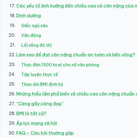
Các yếu tố ảnh hưởng đến chiều cao và cân nặng của 
Dinh dưỡng
Giấc ngủ sâu
Vận động
Lối sống đô thị
Làm sao để đạt cân nặng chuẩn an toàn và bền vững?
Thực đơn 1500 kcal cho nữ văn phòng
Tập luyện thực tế
Theo dõi BMI định kỳ
Những hiểu lầm phổ biến về chiều cao cân nặng chuẩn 
“Càng gầy càng đẹp”
BMI là tất cả?
Áp lực mạng xã hội
FAQ – Câu hỏi thường gặp