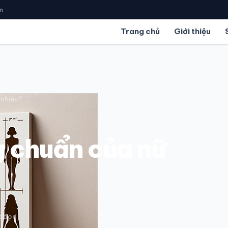
m
Trang chủ
Giới thiệu
 nhiêu?
g chuẩn của nữ
t đọc