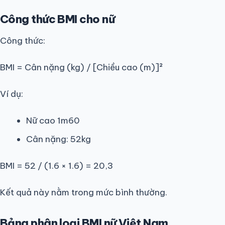
Công thức BMI cho nữ
Công thức:
BMI = Cân nặng (kg) / [Chiều cao (m)]²
Ví dụ:
Nữ cao 1m60
Cân nặng: 52kg
BMI = 52 / (1.6 × 1.6) = 20,3
Kết quả này nằm trong mức bình thường.
Bảng phân loại BMI nữ Việt Nam