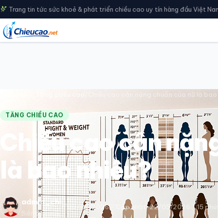
Bỏ qua, đến nội dung chính
Trang tin tức sức khoẻ & phát triển chiều cao uy tín hàng đầu Việt Na
Trang chủ
/
Tăng chiều cao
/
Chiều cao cân nặng chuẩn của nữ là bao
TĂNG CHIỀU CAO
Chiều cao cân nặn
là bao nhiêu?
admin_chi
22/05/2026
Cập nhật: 22/05/2026
15 phú
Biên tập viên